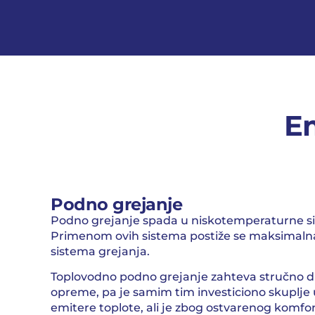
Em
Podno grejanje
Podno grejanje spada u niskotemperaturne si
Primenom ovih sistema postiže se maksimalna
sistema grejanja.
Toplovodno podno grejanje zahteva stručno d
opreme, pa je samim tim investiciono skuplje
emitere toplote, ali je zbog ostvarenog komfo