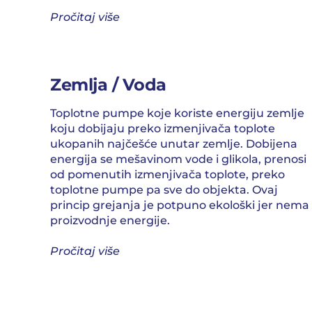
Pročitaj više
Zemlja / Voda
Toplotne pumpe koje koriste energiju zemlje
koju dobijaju preko izmenjivača toplote
ukopanih najčešće unutar zemlje. Dobijena
energija se mešavinom vode i glikola, prenosi
od pomenutih izmenjivača toplote, preko
toplotne pumpe pa sve do objekta. Ovaj
princip grejanja je potpuno ekološki jer nema
proizvodnje energije.
Pročitaj više