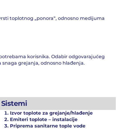
 vrsti toplotnog „ponora“, odnosno medijuma
 i potrebama korisnika. Odabir odgovarajućeg
na snaga grejanja, odnosno hlađenja.
Sistemi
Izvor toplote za grejanje/hlađenje
Emiteri toplote – instalacije
Priprema sanitarne tople vode