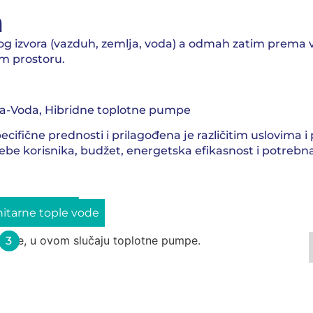
m
nog izvora (vazduh, zemlja, voda) a odmah zatim prema
om prostoru.
a-Voda, Hibridne toplotne pumpe
ecifične prednosti i prilagođena je različitim uslovima
otrebe korisnika, budžet, energetska efikasnost i potreb
janje/hlađenje
nstalacije
nitarne tople vode
3