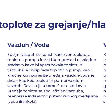
 toplote za grejanje/hl
Vazduh / Voda
Spoljni vazduh se koristi kao izvor toplote, a
K
toplotna pumpa koristi kompresor i rashladno
e
sredstvo kako bi apsorbovala toplotu iz
p
vazduha. Princip rada toplotnih pumpi kao i
p
ključne komponente uređaja vazduh-voda je
p
sličan kao kod toplotnih pumpi vazduh-
r
,
vazduh. Razlika je u tome što se kod ovih
g
uređaja toplota sa spoljašnjeg vazduha,
h
prenosi se indirektno putem radnog medijuma
p
(vode ili glikola).
s