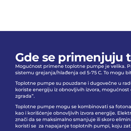
Gde se primenjuju
Mogućnost primene toplotne pumpe je velika. Pr
sistemu grejanja/hlađenja od 5-75 C. To mogu biti 
Toplotne pumpe su pouzdane i dugovečne u radu. R
koriste energiju iz obnovljivih izvora, mogućno
zgrada”.
Toplotne pumpe mogu se kombinovati sa fotonapo
kao i korišćenje obnovljivih izvora energije. Elekt
znači da se maksimalno smanjuje ili skoro elimin
koristi se za napajanje toplotnih pumpi, koju zat