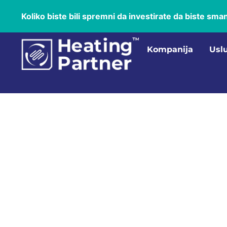
Koliko biste bili spremni da investirate da biste sman
Kompanija
Usl