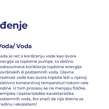
ađenje
Voda/ Voda
ada je reč o korišćenju vode kao izvora
nergije za toplotne pumpe, to obično
odrazumeva korišćenje toplotne energije
ovršinskih ili podzemnih voda. Glavna
rednost vode kao izvora toplote leži u njenoj
elativno konstantnoj temperaturi tokom cele
odine. U tom procesu se ne menjaju fizičke,
emijske i bakteriološke karakteristike
odzemnih voda, što znači da nije štetna za
redinu i ekosistem!