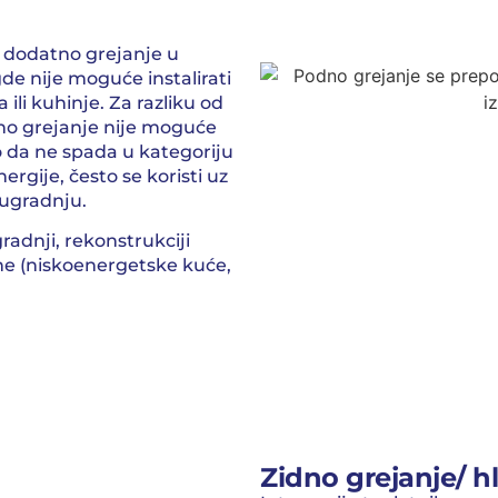
a dodatno grejanje u
e nije moguće instalirati
ili kuhinje. Za razliku od
no grejanje nije moguće
 da ne spada u kategoriju
ergije, često se koristi uz
 ugradnju.
radnji, rekonstrukciji
ne (niskoenergetske kuće,
Zidno grejanje/ h