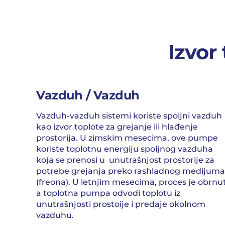
Izvor
Vazduh / Vazduh
Vazduh-vazduh sistemi koriste spoljni vazduh
kao izvor toplote za grejanje ili hlađenje
prostorija. U zimskim mesecima, ove pumpe
koriste toplotnu energiju spoljnog vazduha
koja se prenosi u unutrašnjost prostorije za
potrebe grejanja preko rashladnog medijuma
(freona). U letnjim mesecima, proces je obrnut
a toplotna pumpa odvodi toplotu iz
unutrašnjosti prostoije i predaje okolnom
vazduhu.