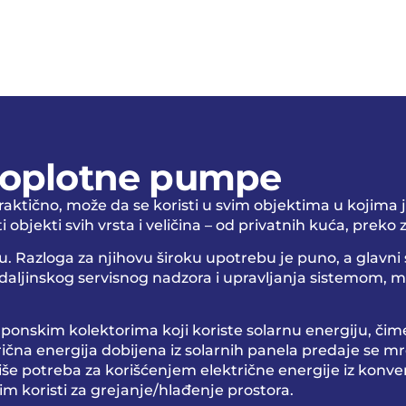
 toplotne pumpe
aktično, može da se koristi u svim objektima u kojima
objekti svih vrsta i veličina – od privatnih kuća, preko 
azloga za njihovu široku upotrebu je puno, a glavni su:
st daljinskog servisnog nadzora i upravljanja sistemom
nskim kolektorima koji koriste solarnu energiju, čim
rična energija dobijena iz solarnih panela predaje se mreži
iše potreba za korišćenjem električne energije iz konv
im koristi za grejanje/hlađenje prostora.