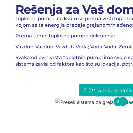
Rešenja za Vaš do
Toplotne pumpe razlikuju se prema vrsti toplot
kojom se ta energija predaje grejanom/hlađen
Prema tome, toplotne pumpe delimo na:
Vazduh-Vazduh; Vazduh-Voda; Voda-Voda, Zemlj
Svaka od ovih vrsta toplotnih pumpi ima svoje sp
sistema zavisi od faktora kao što su lokacija, p
1. Izvor toplote za gre
2. Emiteri toplote - i
3. Priprema sa
1
2