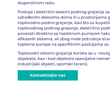
dugoročnom radu.
Postoje i električni sistemi podnog grejanja z
određenim delovima doma ili u prostorijama gd
toplovodno podno grejanje, kao što su kupatila 
toplovodnog podnog grejanja, električno pod
povezati direktno sa toplotnom pumpom tako
efikasnih sistema, ali zbog male potrošnje el.en
toplotne pumpe na specifičnim pozicijama za
Toplovodni sistemi grejanja koriste se u novog
objekata, kao i kod objekata specijalne name
industrijski objekti, sportski tereni).
Kontaktirajte nas