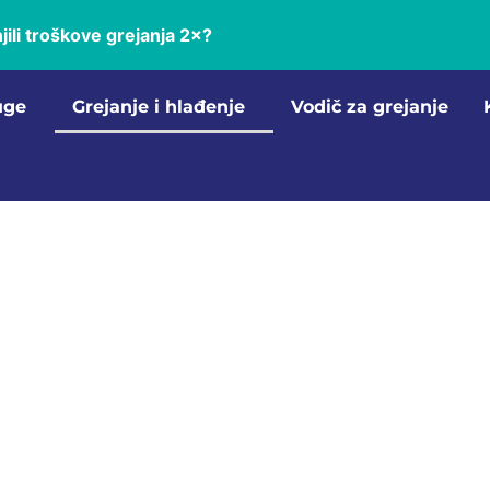
jili troškove grejanja 2×?
uge
Grejanje i hlađenje
Vodič za grejanje