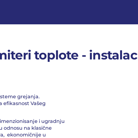
iteri toplote - instalac
steme grejanja.
 efikasnost Vašeg
imenzionisanje i ugradnju
 u odnosu na klasične
ra, ekonomičnije u