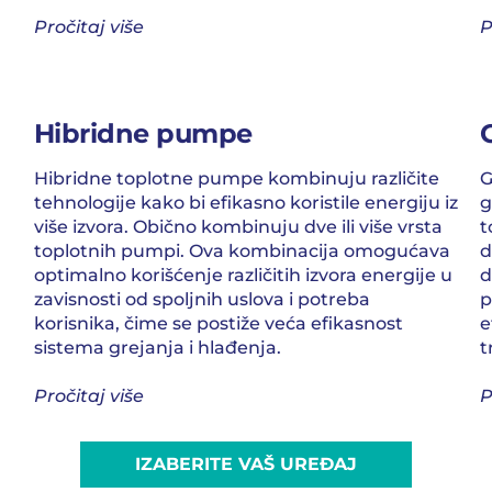
Pročitaj više
P
Hibridne pumpe
Hibridne toplotne pumpe kombinuju različite
G
tehnologije kako bi efikasno koristile energiju iz
g
više izvora. Obično kombinuju dve ili više vrsta
t
toplotnih pumpi. Ova kombinacija omogućava
d
optimalno korišćenje različitih izvora energije u
d
zavisnosti od spoljnih uslova i potreba
p
korisnika, čime se postiže veća efikasnost
e
sistema grejanja i hlađenja.
t
Pročitaj više
P
IZABERITE VAŠ UREĐAJ