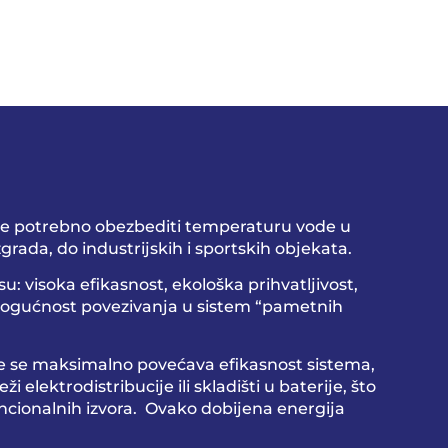
 je potrebno obezbediti temperaturu vode u
zgrada, do industrijskih i sportskih objekata.
 visoka efikasnost, ekološka prihvatljivost,
, mogućnost povezivanja u sistem “pametnih
e se maksimalno povećava efikasnost sistema,
 elektrodistribucije ili skladišti u baterije, što
encionalnih izvora. Ovako dobijena energija