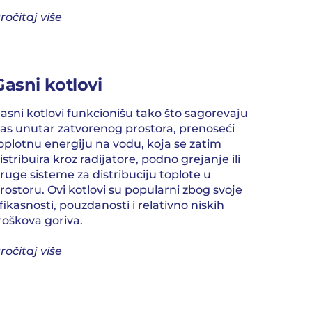
ročitaj više
Gasni kotlovi
asni kotlovi funkcionišu tako što sagorevaju
as unutar zatvorenog prostora, prenoseći
oplotnu energiju na vodu, koja se zatim
istribuira kroz radijatore, podno grejanje ili
ruge sisteme za distribuciju toplote u
rostoru. Ovi kotlovi su popularni zbog svoje
fikasnosti, pouzdanosti i relativno niskih
roškova goriva.
ročitaj više