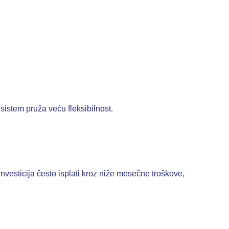
sistem pruža veću fleksibilnost.
nvesticija često isplati kroz niže mesečne troškove,