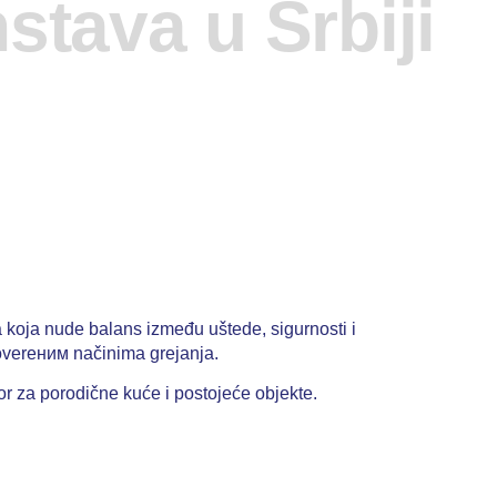
stava u Srbiji
a koja nude balans između uštede, sigurnosti i
roverеним načinima grejanja.
r za porodične kuće i postojeće objekte.