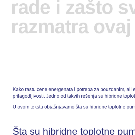
rade i zašto s
razmatra ovaj
Kako rastu cene energenata i potreba za pouzdanim, ali ef
prilagodljivosti. Jedno od takvih rešenja su hibridne to
U ovom tekstu objašnjavamo šta su hibridne toplotne pump
Šta su hibridne toplotne pu