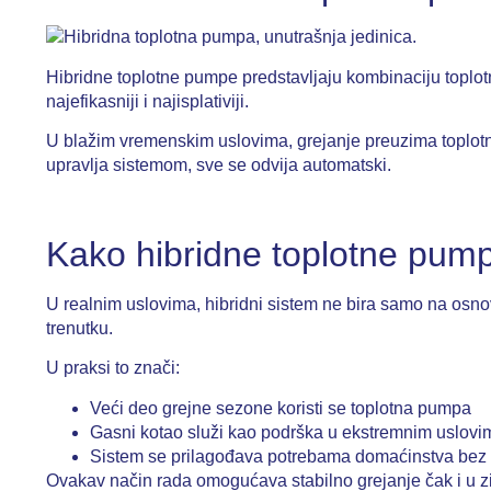
Hibridne toplotne pumpe predstavljaju kombinaciju toplotn
najefikasniji i najisplativiji.
U blažim vremenskim uslovima, grejanje preuzima toplotn
upravlja sistemom, sve se odvija automatski.
Kako hibridne toplotne pump
U realnim uslovima, hibridni sistem ne bira samo na osnov
trenutku.
U praksi to znači:
Veći deo grejne sezone koristi se toplotna pumpa
Gasni kotao služi kao podrška u ekstremnim uslovi
Sistem se prilagođava potrebama domaćinstva bez 
Ovakav način rada omogućava stabilno grejanje čak i u