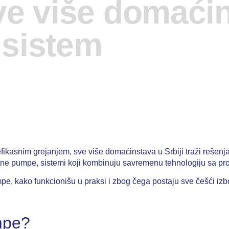
ve više domaćin
 sistem
ikasnim grejanjem, sve više domaćinstava u Srbiji traži rešenj
plotne pumpe, sistemi koji kombinuju savremenu tehnologiju sa p
e, kako funkcionišu u praksi i zbog čega postaju sve češći izbo
mpe?