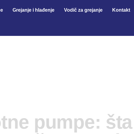
ge
Grejanje i hlađenje
Vodič za grejanje
Kontakt
tne pumpe: šta 