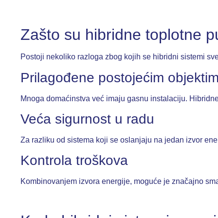
Zašto su hibridne toplotne p
Postoji nekoliko razloga zbog kojih se hibridni sistemi s
Prilagođene postojećim objekti
Mnoga domaćinstva već imaju gasnu instalaciju. Hibridne
Veća sigurnost u radu
Za razliku od sistema koji se oslanjaju na jedan izvor e
Kontrola troškova
Kombinovanjem izvora energije, moguće je značajno smanji