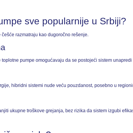
umpe sve popularnije u Srbiji?
ve češće razmatraju kao dugoročno rešenje.
ma
 toplotne pumpe omogućavaju da se postojeći sistem unapredi 
nergije, hibridni sistemi nude veću pouzdanost, posebno u regi
ti ukupne troškove grejanja, bez rizika da sistem izgubi efika