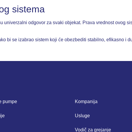
nog sistema
su univerzalni odgovor za svaki objekat. Prava vrednost ovog sis
 bi se izabrao sistem koji će obezbediti stabilno, efikasno i du
ne pumpe
Kompanija
ije
Usluge
Vodič za grejanje