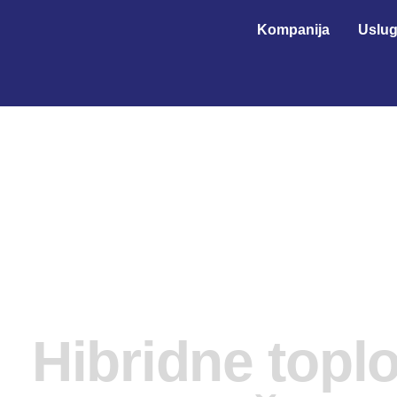
Kompanija
Uslu
Hibridne toplo