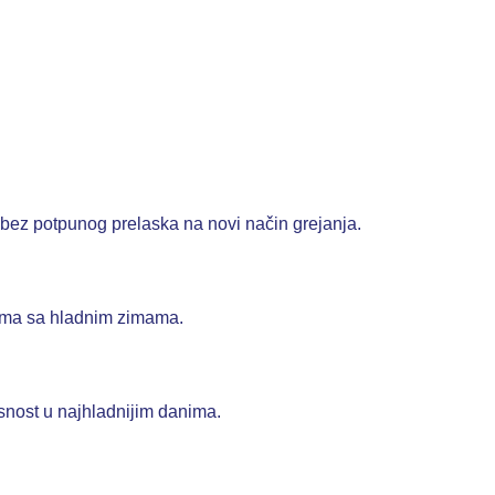
bez potpunog prelaska na novi način grejanja.
onima sa hladnim zimama.
snost u najhladnijim danima.