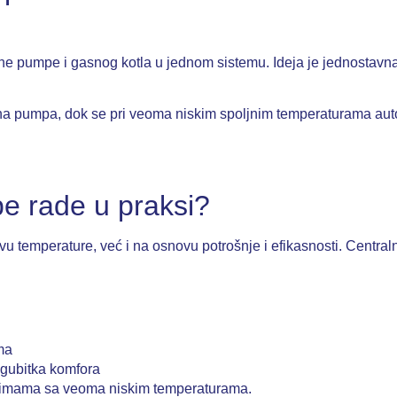
e pumpe i gasnog kotla u jednom sistemu. Ideja je jednostavna, s
a pumpa, dok se pri veoma niskim spoljnim temperaturama autom
e rade u praksi?
u temperature, već i na osnovu potrošnje i efikasnosti. Centraln
ma
gubitka komfora
 zimama sa veoma niskim temperaturama.