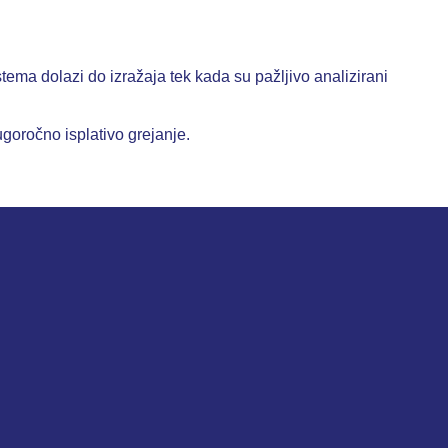
tema dolazi do izražaja tek kada su pažljivo analizirani
goročno isplativo grejanje.