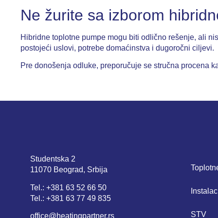
Ne žurite sa izborom hibrid
Hibridne toplotne pumpe
mogu biti odlično rešenje, ali ni
postojeći uslovi, potrebe domaćinstva i dugoročni ciljevi.
Pre donošenja odluke, preporučuje se stručna procena kako
Studentska 2
Toplot
11070 Beograd, Srbija
Tel.:
+381 63 52 66 50
Instalac
Tel.:
+381 63 77 49 835
STV
office@heatingpartner.rs