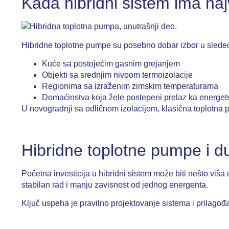
Kada hibridni sistem ima naj
Hibridne toplotne pumpe su posebno dobar izbor u sledeć
Kuće sa postojećim gasnim grejanjem
Objekti sa srednjim nivoom termoizolacije
Regionima sa izraženim zimskim temperaturama
Domaćinstva koja žele postepeni prelaz ka energets
U novogradnji sa odličnom izolacijom, klasična toplotna pu
Hibridne toplotne pumpe i du
Početna investicija u hibridni sistem može biti nešto viša
stabilan rad i manju zavisnost od jednog energenta.
Ključ uspeha je pravilno projektovanje sistema i prilago