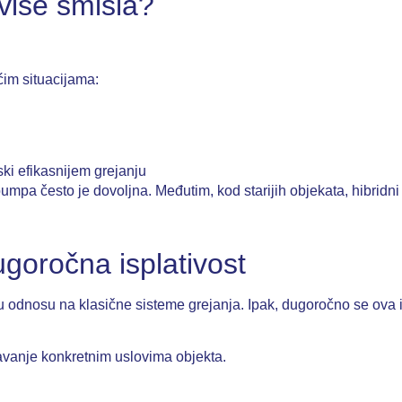
više smisla?
im situacijama:
ki efikasnijem grejanju
mpa često je dovoljna. Međutim, kod starijih objekata, hibridni 
goročna isplativost
 u odnosu na klasične sisteme grejanja. Ipak, dugoročno se ova i
đavanje konkretnim uslovima objekta.