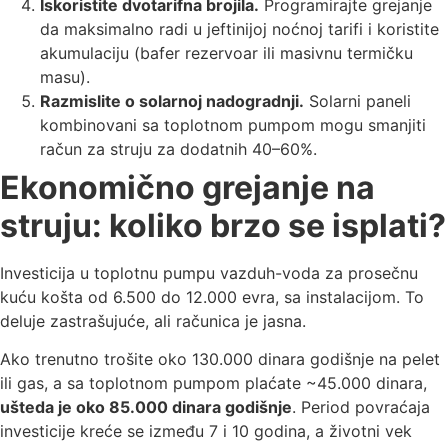
Iskoristite dvotarifna brojila.
Programirajte grejanje
da maksimalno radi u jeftinijoj noćnoj tarifi i koristite
akumulaciju (bafer rezervoar ili masivnu termičku
masu).
Razmislite o solarnoj nadogradnji.
Solarni paneli
kombinovani sa toplotnom pumpom mogu smanjiti
račun za struju za dodatnih 40–60%.
Ekonomično grejanje na
struju: koliko brzo se isplati?
Investicija u toplotnu pumpu vazduh-voda za prosečnu
kuću košta od 6.500 do 12.000 evra, sa instalacijom. To
deluje zastrašujuće, ali računica je jasna.
Ako trenutno trošite oko 130.000 dinara godišnje na pelet
ili gas, a sa toplotnom pumpom plaćate ~45.000 dinara,
ušteda je oko 85.000 dinara godišnje
. Period povraćaja
investicije kreće se između 7 i 10 godina, a životni vek