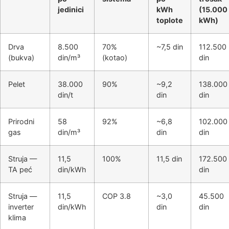
jedinici
kWh
(15.000
toplote
kWh)
Drva
8.500
70%
~7,5 din
112.500
(bukva)
din/m³
(kotao)
din
Pelet
38.000
90%
~9,2
138.000
din/t
din
din
Prirodni
58
92%
~6,8
102.000
gas
din/m³
din
din
Struja —
11,5
100%
11,5 din
172.500
TA peć
din/kWh
din
Struja —
11,5
COP 3.8
~3,0
45.500
inverter
din/kWh
din
din
klima