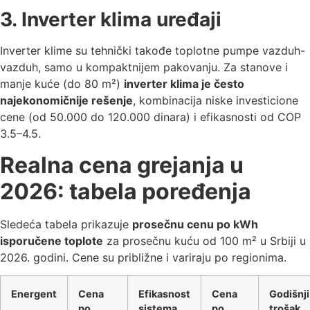
3. Inverter klima uređaji
Inverter klime su tehnički takođe toplotne pumpe vazduh-
vazduh, samo u kompaktnijem pakovanju. Za stanove i
manje kuće (do 80 m²)
inverter klima je često
najekonomičnije rešenje
, kombinacija niske investicione
cene (od 50.000 do 120.000 dinara) i efikasnosti od COP
3.5–4.5.
Realna cena grejanja u
2026: tabela poređenja
Sledeća tabela prikazuje
prosečnu cenu po kWh
isporučene toplote
za prosečnu kuću od 100 m² u Srbiji u
2026. godini. Cene su približne i variraju po regionima.
Energent
Cena
Efikasnost
Cena
Godišnji
po
sistema
po
trošak