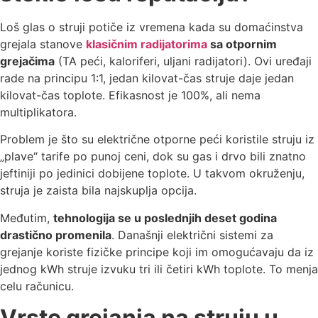
Loš glas o struji potiče iz vremena kada su domaćinstva
grejala stanove
klasičnim radijatorima
sa otpornim
grejačima
(TA peći, kaloriferi, uljani radijatori). Ovi uređaji
rade na principu 1:1, jedan kilovat-čas struje daje jedan
kilovat-čas toplote. Efikasnost je 100%, ali nema
multiplikatora.
Problem je što su električne otporne peći koristile struju iz
„plave“ tarife po punoj ceni, dok su gas i drvo bili znatno
jeftiniji po jedinici dobijene toplote. U takvom okruženju,
struja je zaista bila najskuplja opcija.
Međutim,
tehnologija se u poslednjih deset godina
drastično promenila
. Današnji električni sistemi za
grejanje koriste fizičke principe koji im omogućavaju da iz
jednog kWh struje izvuku tri ili četiri kWh toplote. To menja
celu računicu.
Vrste grejanja na struju u