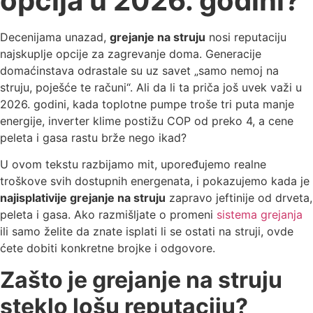
opcija u 2026. godini?
Decenijama unazad,
grejanje na struju
nosi reputaciju
najskuplje opcije za zagrevanje doma. Generacije
domaćinstava odrastale su uz savet „samo nemoj na
struju, poješće te računi“. Ali da li ta priča još uvek važi u
2026. godini, kada toplotne pumpe troše tri puta manje
energije, inverter klime postižu COP od preko 4, a cene
peleta i gasa rastu brže nego ikad?
U ovom tekstu razbijamo mit, upoređujemo realne
troškove svih dostupnih energenata, i pokazujemo kada je
najisplativije grejanje na struju
zapravo jeftinije od drveta,
peleta i gasa. Ako razmišljate o promeni
sistema grejanja
ili samo želite da znate isplati li se ostati na struji, ovde
ćete dobiti konkretne brojke i odgovore.
Zašto je grejanje na struju
steklo lošu reputaciju?