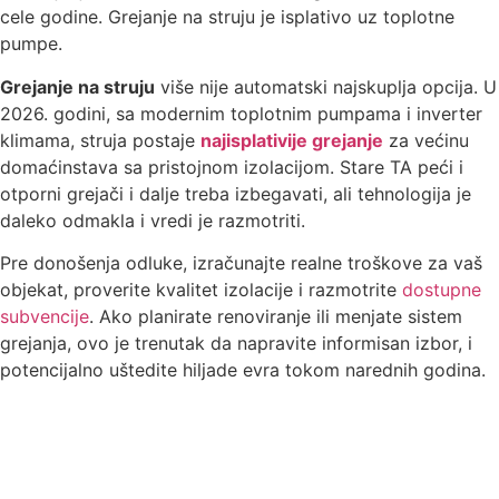
Grejanje na struju
više nije automatski najskuplja opcija. U
2026. godini, sa modernim toplotnim pumpama i inverter
klimama, struja postaje
najisplativije grejanje
za većinu
domaćinstava sa pristojnom izolacijom. Stare TA peći i
otporni grejači i dalje treba izbegavati, ali tehnologija je
daleko odmakla i vredi je razmotriti.
Pre donošenja odluke, izračunajte realne troškove za vaš
objekat, proverite kvalitet izolacije i razmotrite
dostupne
subvencije
. Ako planirate renoviranje ili menjate sistem
grejanja, ovo je trenutak da napravite informisan izbor, i
potencijalno uštedite hiljade evra tokom narednih godina.