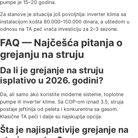
pumpe je 15–20 godina.
Za stanove je situacija još povoljnija: inverter klima sa
instalacijom košta 80.000–150.000 dinara, a uštedom u
odnosu na TA peć vraća investiciju za 2–3 sezone.
FAQ — Najčešća pitanja o
grejanju na struju
Da li je grejanje na struju
isplativo u 2026. godini?
Da, ali samo ako koristite moderne sisteme, toplotne
pumpe ili inverter klime. Sa COP-om iznad 3.5, struja
postaje jeftinija od peleta i konkurentna sa gasom.
Klasične TA peći i dalje su najskuplja opcija.
Šta je najisplativije grejanje na