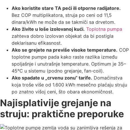
Ako koristite stare TA peći ili otporne radijatore.
Bez COP multiplikatora, struja po ceni od 11,5
dinara/kWh ne može da se takmiči sa drvetom.
Ako živite u loše izolovanoj kući.
Toplotna pumpa
zahteva dobro izolovan objekat da bi postigla
deklarisanu efikasnost.
Ako se grejete na previše visoke temperature.
COP
toplotne pumpe pada kako raste razlika između
spoljašnje i unutrašnje temperature. Optimum je 35–
45°C u sistemu (podno grejanje, fan-coil).
Ako spadate u „crvenu zonu“ tarife.
Domaćinstva
koja troše više od 1.600 kWh mesečno plaćaju struju
po znatno višoj ceni, što obara ekonomičnost.
Najisplativije grejanje na
struju: praktične preporuke