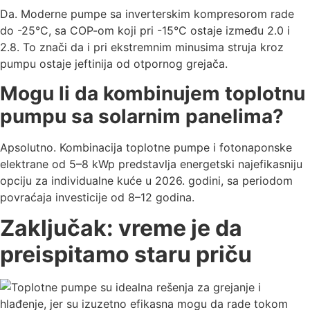
Da. Moderne pumpe sa inverterskim kompresorom rade
do -25°C, sa COP-om koji pri -15°C ostaje između 2.0 i
2.8. To znači da i pri ekstremnim minusima struja kroz
pumpu ostaje jeftinija od otpornog grejača.
Mogu li da kombinujem toplotnu
pumpu sa solarnim panelima?
Apsolutno. Kombinacija toplotne pumpe i fotonaponske
elektrane od 5–8 kWp predstavlja energetski najefikasniju
opciju za individualne kuće u 2026. godini, sa periodom
povraćaja investicije od 8–12 godina.
Zaključak: vreme je da
preispitamo staru priču