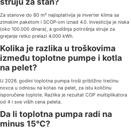
struju za stan?
Za stanove do 80 m² najisplativija je inverter klima sa
zimskim paketom i SCOP-om iznad 4.0. Investicija je niska
(oko 100.000 dinara), a godišnja potrošnja struje za
grejanje retko prelazi 4.000 kWh.
Kolika je razlika u troškovima
između toplotne pumpe i kotla
na pelet?
U 2026. godini toplotna pumpa troši približno trećinu
novca u odnosu na kotao na pelet, za istu količinu
isporučene toplote. Razlika je rezultat COP multiplikatora
od 4 i sve viših cena peleta.
Da li toplotna pumpa radi na
minus 15°C?