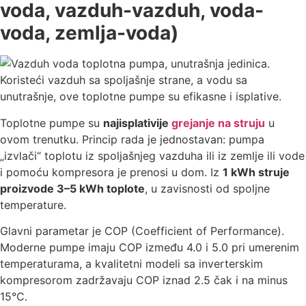
voda, vazduh-vazduh, voda-
voda, zemlja-voda)
Toplotne pumpe su
najisplativije
grejanje na struju
u
ovom trenutku. Princip rada je jednostavan: pumpa
„izvlači“ toplotu iz spoljašnjeg vazduha ili iz zemlje ili vode
i pomoću kompresora je prenosi u dom. Iz
1 kWh struje
proizvode 3–5 kWh toplote
, u zavisnosti od spoljne
temperature.
Glavni parametar je COP (Coefficient of Performance).
Moderne pumpe imaju COP između 4.0 i 5.0 pri umerenim
temperaturama, a kvalitetni modeli sa inverterskim
kompresorom zadržavaju COP iznad 2.5 čak i na minus
15°C.