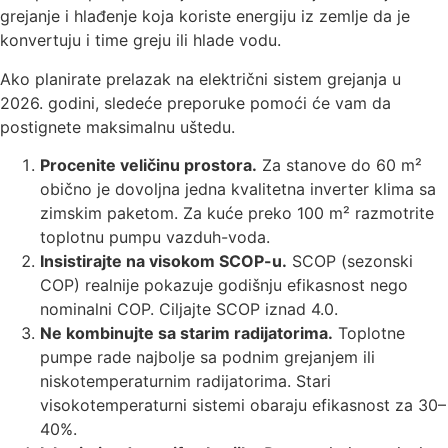
Ako planirate prelazak na električni sistem grejanja u
2026. godini, sledeće preporuke pomoći će vam da
postignete maksimalnu uštedu.
Procenite veličinu prostora.
Za stanove do 60 m²
obično je dovoljna jedna kvalitetna inverter klima sa
zimskim paketom. Za kuće preko 100 m² razmotrite
toplotnu pumpu vazduh-voda.
Insistirajte na visokom SCOP-u.
SCOP (sezonski
COP) realnije pokazuje godišnju efikasnost nego
nominalni COP. Ciljajte SCOP iznad 4.0.
Ne kombinujte sa starim radijatorima.
Toplotne
pumpe rade najbolje sa podnim grejanjem ili
niskotemperaturnim radijatorima. Stari
visokotemperaturni sistemi obaraju efikasnost za 30–
40%.