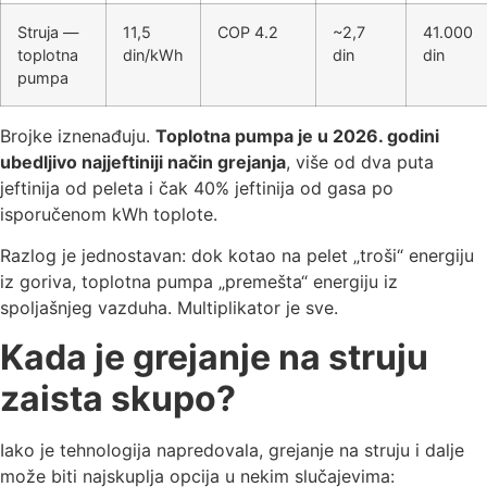
Struja —
11,5
COP 4.2
~2,7
41.000
toplotna
din/kWh
din
din
pumpa
Brojke iznenađuju.
Toplotna pumpa je u 2026. godini
ubedljivo najjeftiniji način grejanja
, više od dva puta
jeftinija od peleta i čak 40% jeftinija od gasa po
isporučenom kWh toplote.
Razlog je jednostavan: dok kotao na pelet „troši“ energiju
iz goriva, toplotna pumpa „premešta“ energiju iz
spoljašnjeg vazduha. Multiplikator je sve.
Kada je grejanje na struju
zaista skupo?
Iako je tehnologija napredovala, grejanje na struju i dalje
može biti najskuplja opcija u nekim slučajevima: