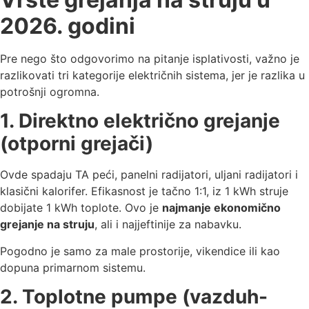
2026. godini
Pre nego što odgovorimo na pitanje isplativosti, važno je
razlikovati tri kategorije električnih sistema, jer je razlika u
potrošnji ogromna.
1. Direktno električno grejanje
(otporni grejači)
Ovde spadaju TA peći, panelni radijatori, uljani radijatori i
klasični kalorifer. Efikasnost je tačno 1:1, iz 1 kWh struje
dobijate 1 kWh toplote. Ovo je
najmanje ekonomično
grejanje na struju
, ali i najjeftinije za nabavku.
Pogodno je samo za male prostorije, vikendice ili kao
dopuna primarnom sistemu.
2. Toplotne pumpe (vazduh-