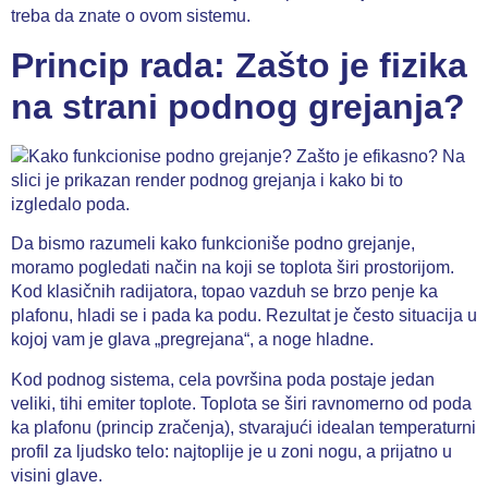
treba da znate o ovom sistemu.
Princip rada: Zašto je fizika
na strani podnog grejanja?
Da bismo razumeli kako funkcioniše podno grejanje,
moramo pogledati način na koji se toplota širi prostorijom.
Kod klasičnih radijatora, topao vazduh se brzo penje ka
plafonu, hladi se i pada ka podu. Rezultat je često situacija u
kojoj vam je glava „pregrejana“, a noge hladne.
Kod podnog sistema, cela površina poda postaje jedan
veliki, tihi emiter toplote. Toplota se širi ravnomerno od poda
ka plafonu (princip zračenja), stvarajući idealan temperaturni
profil za ljudsko telo: najtoplije je u zoni nogu, a prijatno u
visini glave.