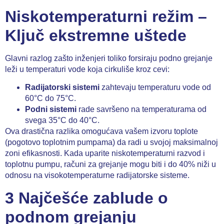
Niskotemperaturni režim –
Ključ ekstremne uštede
Glavni razlog zašto inženjeri toliko forsiraju
podno grejanje
leži u temperaturi vode koja cirkuliše kroz cevi:
Radijatorski sistemi
zahtevaju temperaturu vode od
60°C do 75°C.
Podni sistemi
rade savršeno na temperaturama od
svega 35°C do 40°C.
Ova drastična razlika omogućava vašem izvoru toplote
(pogotovo toplotnim pumpama) da radi u svojoj maksimalnoj
zoni efikasnosti. Kada uparite niskotemperaturni razvod i
toplotnu pumpu
, računi za grejanje mogu biti i do 40% niži u
odnosu na visokotemperaturne radijatorske sisteme.
3 Najčešće zablude o
podnom grejanju