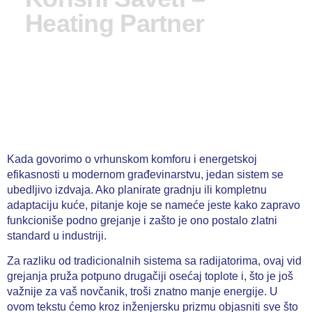
Heating Partner
Kada govorimo o vrhunskom komforu i energetskoj
efikasnosti u modernom građevinarstvu, jedan sistem se
ubedljivo izdvaja. Ako planirate gradnju ili kompletnu
adaptaciju kuće, pitanje koje se nameće jeste kako zapravo
funkcioniše podno grejanje i zašto je ono postalo zlatni
standard u industriji.
Za razliku od tradicionalnih sistema sa radijatorima, ovaj vid
grejanja pruža potpuno drugačiji osećaj toplote i, što je još
važnije za vaš novčanik, troši znatno manje energije. U
ovom tekstu ćemo kroz inženjersku prizmu objasniti sve što