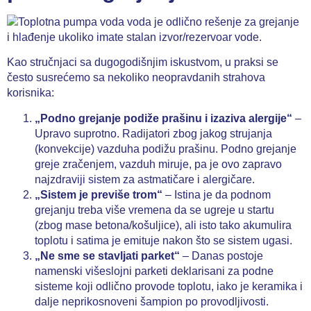
Kao stručnjaci sa dugogodišnjim iskustvom, u praksi se
često susrećemo sa nekoliko neopravdanih strahova
korisnika:
„Podno grejanje podiže prašinu i izaziva alergije“
–
Upravo suprotno. Radijatori zbog jakog strujanja
(konvekcije) vazduha podižu prašinu. Podno grejanje
greje zračenjem, vazduh miruje, pa je ovo zapravo
najzdraviji sistem za astmatičare i alergičare.
„Sistem je previše trom“
– Istina je da podnom
grejanju treba više vremena da se ugreje u startu
(zbog mase betona/košuljice), ali isto tako akumulira
toplotu i satima je emituje nakon što se sistem ugasi.
„Ne sme se stavljati parket“
– Danas postoje
namenski višeslojni parketi deklarisani za podne
sisteme koji odlično provode toplotu, iako je keramika i
dalje neprikosnoveni šampion po provodljivosti.